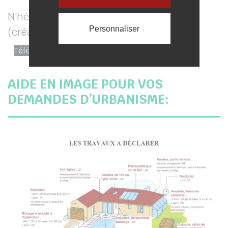
N’hésitez pas consulter ce pas à pas
Personnaliser
(création de compte et formulaire) :
GUIDE GUICHET UNIQUE – PARTICULIERS
Télécharger
AIDE EN IMAGE POUR VOS
DEMANDES D’URBANISME: