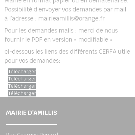
Mairie en format papier ou en dématérialisé.
Possibilité d’envoyer vos demandes par mail
à l’adresse : mairieamillis@orange.fr
Pour les demandes mails : merci de nous
fournir le PDF en version « modifiable »
ci-dessous les liens des différents CERFA utile
pour vos demandes:
CERFA POUR CERTIFICAT D’URBANISME
Télécharger
CERFA POUR DECLARATION PREALABLE
Télécharger
CERFA POUR PC
Télécharger
CERFA POUR PERMIS DE DEMOLIR
Télécharger
MAIRIE D'AMILLIS
Rue Georges Renard