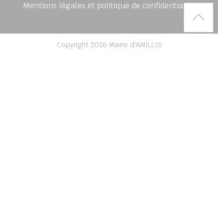
Mentions légales et politique de confidentialité
Rem
Copyright 2026 Mairie d'AMILLIS