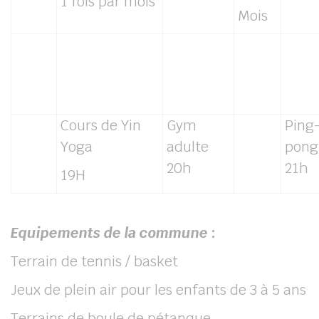
1 fois par mois
Mois
Cours de Yin
Gym
Ping
Yoga
adulte
pong
20h
21h
19H
Equipements de la commune
:
Terrain de tennis / basket
Jeux de plein air pour les enfants de 3 à 5 ans
Terrains de boule de pétanque