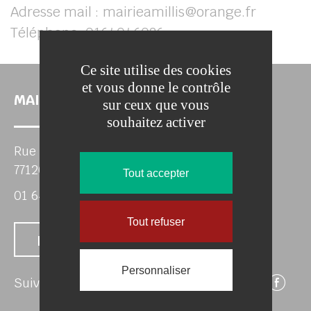
Adresse mail : mairieamillis@orange.fr
Téléphone: 0164046026
Ce site utilise des cookies
et vous donne le contrôle
MAIRIE D'AMILLIS
sur ceux que vous
souhaitez activer
Rue Georges Renard
77120 AMILLIS
Tout accepter
01 64 04 60 26
Tout refuser
Nous contacter
Personnaliser
Su
Suivez-nous