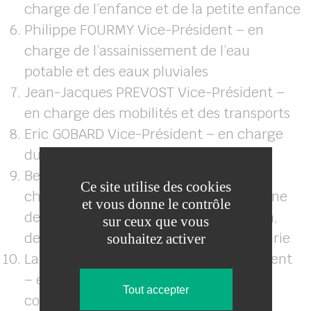
charge de l’enfance et de la petite enfance
Philippe FOURMY Vice-Président – en
charge de l’assainissement de l’eau
potable et des eaux pluviales
Jean-Jacques PREVOST Vice-Président –
en charge des mobilités et des transports
Eric GOBARD Vice-Président – en charge
du tourisme
Bernard CAROUGE Vice-Président – en
Ce site utilise des cookies
charge de la maintenance du patrimoine
et vous donne le contrôle
de l’agglomération, de la mutualisation,
sur ceux que vous
des groupements d’achat et du bail voirie
souhaitez activer
Laurence MIFFRE-PERETTI Vice-Président
– en charge de la politique culturelle
Tout accepter
communautaire