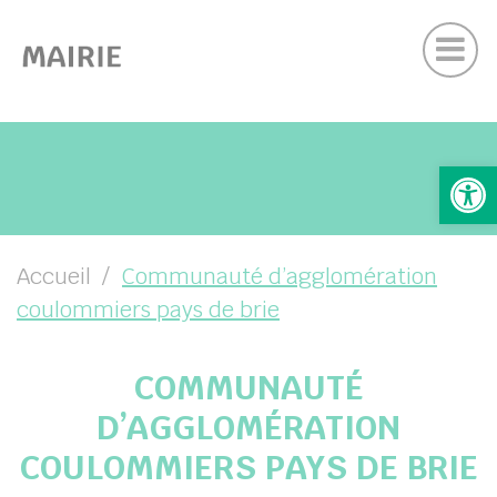
Actu
Panneau de gestion des cookies
Contactez nous
Suivez-nous sur Facebook
UBMENU ( VOTRE COMMUNE )
Ouv
UBMENU ( DÉMARCHES )
UBMENU ( SERVICES )
UBMENU ( VIE LOCALE )
Accueil
Communauté d’agglomération
coulommiers pays de brie
COMMUNAUTÉ
D’AGGLOMÉRATION
COULOMMIERS PAYS DE BRIE
her