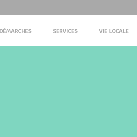
DÉMARCHES
SERVICES
VIE LOCALE
COMMUNAUTÉ D’AGGLOMÉRATION COULOMMIERS PAYS DE 