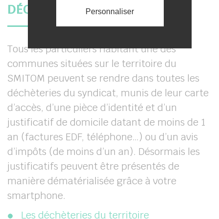
DÉCHÈTERIES
Personnaliser
Tous les particuliers habitant une des
communes situées sur le territoire du
SMITOM peuvent se rendre dans toutes les
déchèteries du syndicat, munis de leur carte
d’accès, d’une pièce d’identité et d’un
justificatif de domicile datant de moins de 1
an (factures EDF, téléphone…) ou d’un avis
d’impôts (de moins d’un an). Désormais les
justificatifs peuvent être présentés de
manière dématérialisée grâce à votre
smartphone.
Les déchèteries du territoire