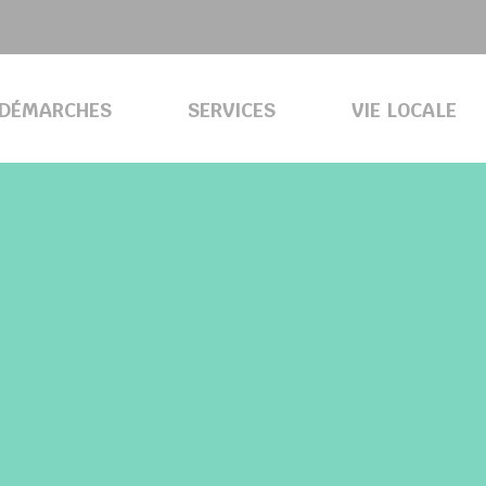
DÉMARCHES
SERVICES
VIE LOCALE
COMMUNAUTÉ D’AGGLOMÉRATION COULOMMIERS PAYS DE 