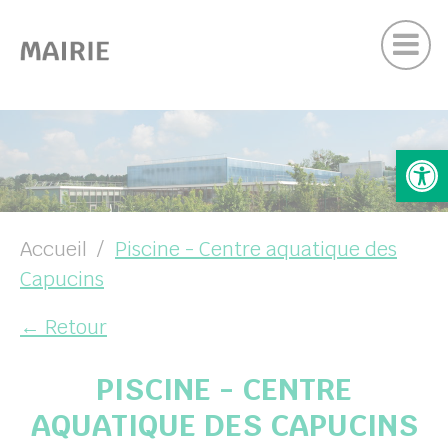
Actu
Panneau de gestion des cookies
Contactez nous
Suivez-nous sur Facebook
UBMENU ( VOTRE COMMUNE )
Ouv
UBMENU ( DÉMARCHES )
UBMENU ( SERVICES )
UBMENU ( VIE LOCALE )
Accueil
Piscine - Centre aquatique des
Capucins
← Retour
PISCINE - CENTRE
AQUATIQUE DES CAPUCINS
her