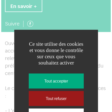
En savoir +
Page facebook
Suivre
Ouvert depuis 2006, le complexe vous
Ce site utilise des cookies
et vous donne le contrôle
accueille tout au long de l’année. Venez
sur ceux que vous
relever des défis aquatiques ou vous
souhaitez activer
prélasser au sein d’un des deux espaces du
centre.
Tout accepter
Le complexe s'organise autour de 2 espaces
:
Tout refuser
- L'espace Aquatique, véritable aire de