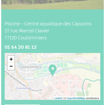
Piscine - Centre aquatique des Capucins
27 rue Marcel Clavier
77120
Coulommiers
01 64 20 81 12
+
−
Leaflet
| ©
OpenStreetMap
contributors