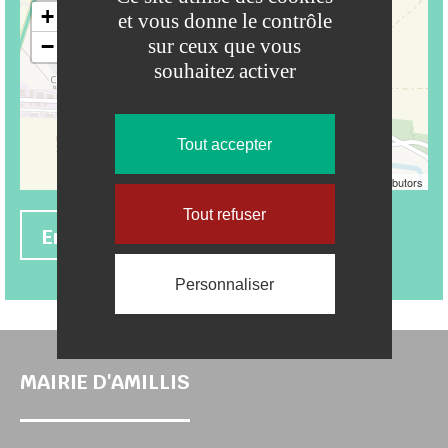
+
et vous donne le contrôle
−
sur ceux que vous
souhaitez activer
Tout accepter
Leaflet
| ©
OpenStreetMap
contributors
Tout refuser
Envoyer un e-mail
En savoir +
Personnaliser
MAIRIE D'AMILLIS